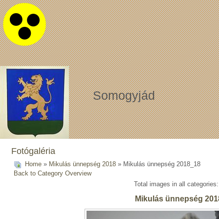
Somogyjád
Fotógaléria
Home
»
Mikulás ünnepség 2018
» Mikulás ünnepség 2018_18
Back to Category Overview
Total images in all categories
Mikulás ünnepség 201