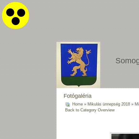
Somog
Fotógaléria
Home
»
Mikulás ünnepség 2018
» Mi
Back to Category Overview