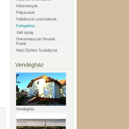
Intézmények
Pályázatok
Vállalkozói szerződések
Fotógaléria
Jádi újság
Önkormányzati Hivatali
Portál
Helyi Építési Szabályzat
Vendégház
Vendégház