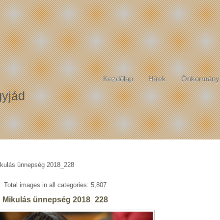
Kezdőlap
Hírek
Önkormány
yjád
kulás ünnepség 2018_228
Total images in all categories: 5,807
Mikulás ünnepség 2018_228