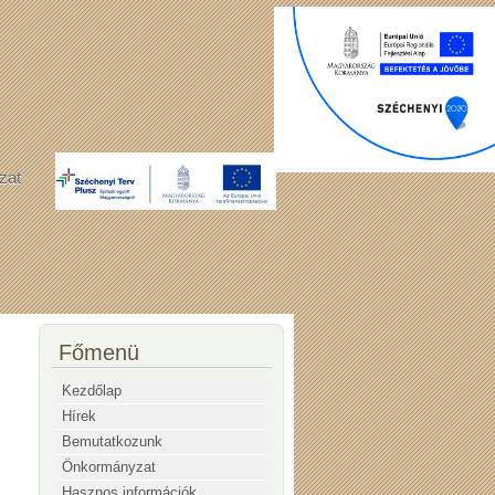
zat
Főmenü
Kezdőlap
Hírek
Bemutatkozunk
Önkormányzat
Hasznos információk