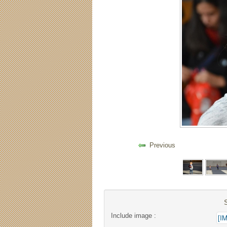
Previous
Include image :